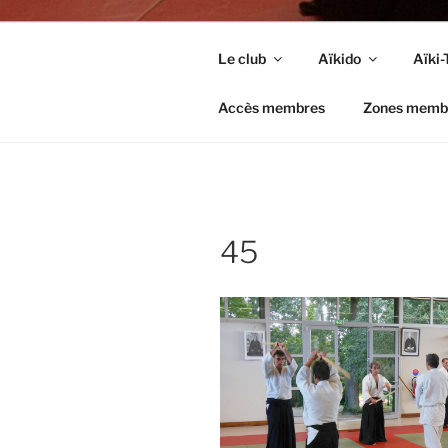
Le club
Aïkido
Aïki-
Accès membres
Zones memb
45