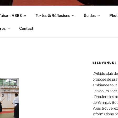
Taïso – ASBE
Textes & Réflexions
Guides
Phot
res
Contact
BIENVENUE !
L'Aïkido club de
propose de prat
ambiance tout a
Les cours sont 
déroulent les ma
de Yannick Bou
Vous trouverez 
informations p