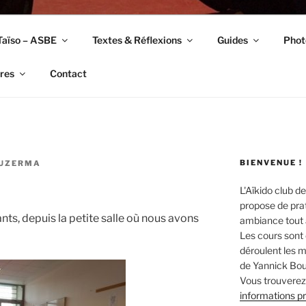
Taïso – ASBE
Textes & Réflexions
Guides
Phot
res
Contact
BIENVENUE !
OUZERMA
L'Aïkido club de
propose de prat
nts, depuis la petite salle où nous avons
ambiance tout a
Les cours sont 
déroulent les ma
de Yannick Bou
Vous trouverez 
informations p