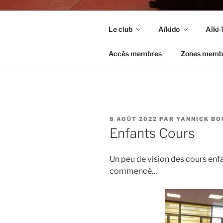
Le club
Aïkido
Aïki-
Accès membres
Zones memb
PUBLIÉ
8 AOÛT 2022
PAR
YANNICK B
LE
Enfants Cours
Un peu de vision des cours enfa
commencé…