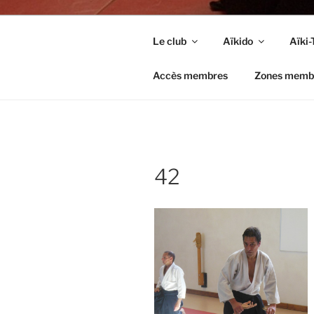
Le club
Aïkido
Aïki-
Accès membres
Zones memb
42