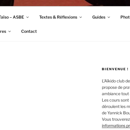
Taïso – ASBE
Textes & Réflexions
Guides
Phot
res
Contact
BIENVENUE !
L'Aïkido club de
propose de prat
ambiance tout a
Les cours sont 
déroulent les ma
de Yannick Bou
Vous trouverez 
informations p