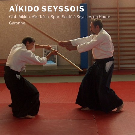
Aller
AÏKIDO SEYSSOIS
au
Club Aïkido, Aïki-Taïso, Sport Santé à Seysses en Haute-
contenu
Garonne
principal