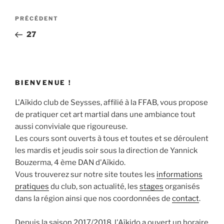
Navigation
Article
PRÉCÉDENT
de
précédent
27
l’article
BIENVENUE !
L'Aïkido club de Seysses, affilié à la FFAB, vous propose
de pratiquer cet art martial dans une ambiance tout
aussi conviviale que rigoureuse.
Les cours sont ouverts à tous et toutes et se déroulent
les mardis et jeudis soir sous la direction de Yannick
Bouzerma, 4 ème DAN d'Aïkido.
Vous trouverez sur notre site toutes les
informations
pratiques
du club, son actualité, les
stages
organisés
dans la région ainsi que nos coordonnées de
contact
.
Depuis la saison 2017/2018, l'Aïkido a ouvert un horaire