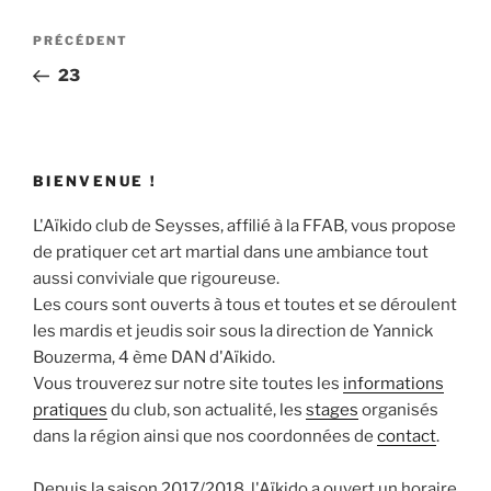
Navigation
Article
PRÉCÉDENT
de
précédent
23
l’article
BIENVENUE !
L'Aïkido club de Seysses, affilié à la FFAB, vous propose
de pratiquer cet art martial dans une ambiance tout
aussi conviviale que rigoureuse.
Les cours sont ouverts à tous et toutes et se déroulent
les mardis et jeudis soir sous la direction de Yannick
Bouzerma, 4 ème DAN d'Aïkido.
Vous trouverez sur notre site toutes les
informations
pratiques
du club, son actualité, les
stages
organisés
dans la région ainsi que nos coordonnées de
contact
.
Depuis la saison 2017/2018, l'Aïkido a ouvert un horaire