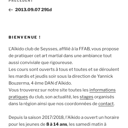
Article
PRÉCÉDENT
de
précédent
2013.09.07 291d
l’article
BIENVENUE !
L'Aïkido club de Seysses, affilié à la FFAB, vous propose
de pratiquer cet art martial dans une ambiance tout
aussi conviviale que rigoureuse.
Les cours sont ouverts à tous et toutes et se déroulent
les mardis et jeudis soir sous la direction de Yannick
Bouzerma, 4 ème DAN d'Aïkido.
Vous trouverez sur notre site toutes les
informations
pratiques
du club, son actualité, les
stages
organisés
dans la région ainsi que nos coordonnées de
contact
.
Depuis la saison 2017/2018, l'Aïkido a ouvert un horaire
pour les jeunes de
8 à 14 ans
, les samedi matin à