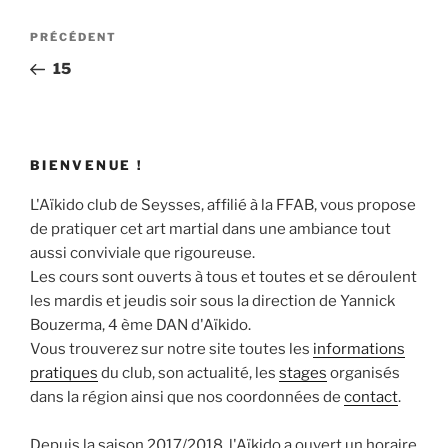
Navigation
Article
PRÉCÉDENT
de
précédent
15
l’article
BIENVENUE !
L'Aïkido club de Seysses, affilié à la FFAB, vous propose
de pratiquer cet art martial dans une ambiance tout
aussi conviviale que rigoureuse.
Les cours sont ouverts à tous et toutes et se déroulent
les mardis et jeudis soir sous la direction de Yannick
Bouzerma, 4 ème DAN d'Aïkido.
Vous trouverez sur notre site toutes les
informations
pratiques
du club, son actualité, les
stages
organisés
dans la région ainsi que nos coordonnées de
contact
.
Depuis la saison 2017/2018, l'Aïkido a ouvert un horaire