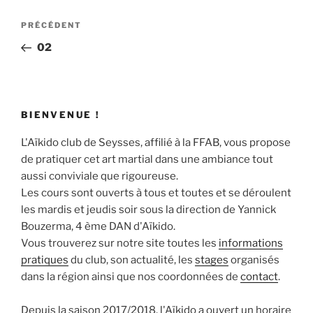
Navigation
Article
PRÉCÉDENT
de
précédent
02
l’article
BIENVENUE !
L'Aïkido club de Seysses, affilié à la FFAB, vous propose
de pratiquer cet art martial dans une ambiance tout
aussi conviviale que rigoureuse.
Les cours sont ouverts à tous et toutes et se déroulent
les mardis et jeudis soir sous la direction de Yannick
Bouzerma, 4 ème DAN d'Aïkido.
Vous trouverez sur notre site toutes les
informations
pratiques
du club, son actualité, les
stages
organisés
dans la région ainsi que nos coordonnées de
contact
.
Depuis la saison 2017/2018, l'Aïkido a ouvert un horaire