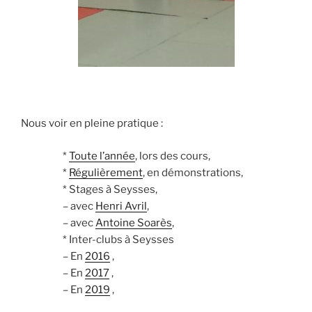
Nous voir en pleine pratique :
*
Toute l’année
, lors des cours,
*
Régulièrement
, en démonstrations,
* Stages à Seysses,
– avec
Henri Avril
,
– avec
Antoine Soarès
,
* Inter-clubs à Seysses
– En
2016
,
– En
2017
,
– En
2019
,